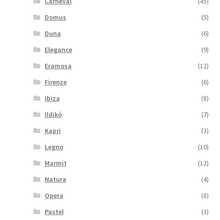
Carneval
(45)
Domus
(5)
Duna
(6)
Elegance
(9)
Eramosa
(12)
Firenze
(6)
Ibiza
(8)
Ildikó
(7)
Kapri
(3)
Legno
(10)
Marmit
(12)
Natura
(4)
Opera
(8)
Pastel
(3)