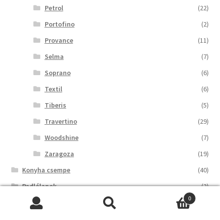
Petrol
(22)
Portofino
(2)
Provance
(11)
Selma
(7)
Soprano
(6)
Textil
(6)
Tiberis
(5)
Travertino
(29)
Woodshine
(7)
Zaragoza
(19)
Konyha csempe
(40)
Padlólapok
(2)
0
Keresés
Keresés