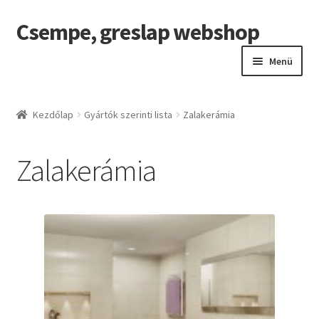
Csempe, greslap webshop
Ugrás
Kilépés
a
a
Menü
navigációhoz
tartalomba
Kezdőlap
Kezdőlap
Gyártók szerinti lista
Zalakerámia
A fiókom
Zalakerámia
Ez egy minta oldal
Kosár
Pénztár